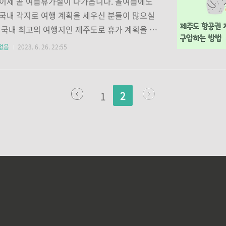
이제 곧 여름휴가철이 다가옵니다. 올여름에도
6차전 2024. 06 .11 중국 홈 2026 피파 월드컵
국내 각지로 여행 계획을 세우신 분들이 많으실
 편성 2026 피파 월드컵 아시아 지역의 2라운드
 국내 최고의 여행지인 제주도로 휴가 계획을 세
4팀씩 9개 그룹으로 총 ..
들은 이 글에 주목해 주세요!!! 약 3분만 투자하시
없음
2023. 6. 26. 22:55
 사람보다 훨씬 더 싸게 제주도 항공권을 구매하
있습니다. 이 방법을 모르신다면 다른 사람들과 같
게 항공권을 끊으셔야 할 것입니다. 이 글에 집중
2
1
손해 보는 여행이 아닌 이익을 누리는 여행이 되
랍니다. 이 글을 끝까지 읽으신 분들을 위한 꿀팁
비되어 있으니, 끝까지 함께해 주셔서 제주도 항
게 구매하는 꿀팁들을 모두 챙겨 가시기 바랍니
주도 항공권 싸게 구매하는 방법 1 - 특가 항공권
기특가 항공권이라고 들어 보셨지요? 제주도 항