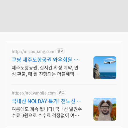
http://m.coupang.com
광고
쿠팡 제주도항공권 와우회원 최
대 87% 할인
제주도항공권, 실시간 확정 예약, 안
심 환불, 매 월 진행되는 더블혜택 단
독 특가 신규 와우회원 최대 2만3천
원 쿠폰팩+5% 추가적립 혜택! 여행
도 이제 쿠팡에서!
https://nol.yanolja.com
광고
국내선 NOLDAY 특가! 전노선 발
권수수료 0원
여름에도 계속 됩니다! 국내선 발권수
수료 0원으로 수수료 걱정없이 여행
떠나요!