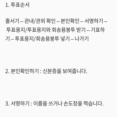
1.
투표순서
줄서기
–
관내
/
관외 확인
–
본인확인
–
서명하기
–
투표용지
/
투표용지와 회송용봉투 받기
–
기표하
기
–
투표용지
/
회송용봉투 넣기
–
나가기
2.
본인확인하기
:
신분증을 보여줍니다
.
3.
서명하기
:
이름을 쓰거나 손도장을 찍습니다
.