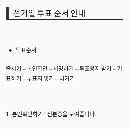
선거일 투표 순서 안내
투표순서
줄서기
–
본인확인
–
서명하기
–
투표용지 받기
–
기
표하기
–
투표지 넣기
–
나가기
1.
본인확인하기
:
신분증을 보여줍니다
.